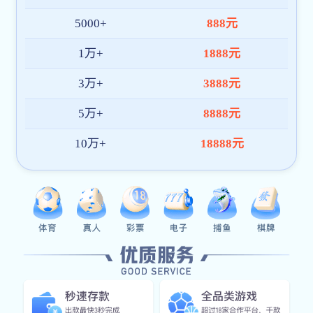
他的技术特点也使他在场上显得尤为突出。良好的控
球能力、敏锐的场上意识以及出色的位置感，使得基
诺内斯在进攻端总能制造威胁。此外，他还具备不俗
的助攻能力，这让他不仅仅是一个单纯依靠个人能力
得分的球员，更是能够为队友创造机会的重要存在。
随着年龄增长，基诺内斯在战术理解和身体素质上都
有了显著提升，这使得他更加适应职业联赛的激烈竞
争。他不仅仅是一名天才少年，更是一个具有发展空
间和成长潜力的新星。这种背景无疑让外界对他的首
秀充满期待。
2、米胖组合面临压力
在过去几个赛季中，米胖组合一直是球队进攻体系中
的核心。然而，随着比赛强度加大以及对手研究战术