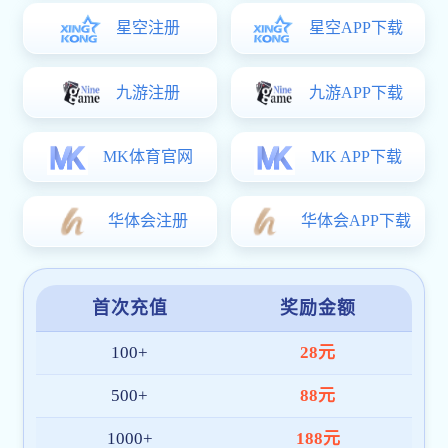
5. 用户权利
您可随时查看、修改、删除自己的信息，或撤销定位、
通知等授权，也可申请注销账号以终止服务。
6. 联系我们
若您在使用过程中有隐私相关疑问或建议，请通过
support@allanashby.com 与我们取得联系，我们会尽快
处理。
荣誉与奖项
广发体育 致力于为用户提供优质的体育赛事服务，平台在安