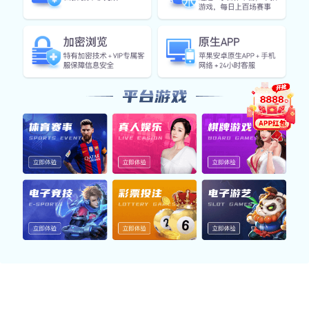
数据安全护盾
广发体育以严谨的数据加密体系构建平台安全屏障，确保用
户访问、操作、交互等环节的数据隐私始终处于安全状态。
银行级加密
数据经SSL/TLS协议全程加密，避免内容被截取或篡改。