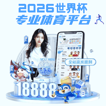
注册入口
隐私政策说明
1. 引言与声明
本平台致力于打造一个值得信赖的广发体育赛事直播空
间，我们重视用户信息的保密与使用安全。使用服务即
代表您已了解并接受本政策的所有内容。
2. 我们收集的信息