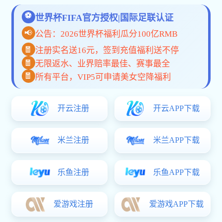
包括您在注册或使用服务过程中提供的个人信息，以及
设备参数、访问行为、位置信息等技术数据。
3. 信息使用目的
所收集的信息将主要用于识别用户身份、提供广发体育-
广发(中国)平台服务、保障系统安全，并对内容体验进行
持续优化。
4. 信息保护与存储
您的数据将被加密存储于中国大陆地区的服务器，并通
过访问权限管理、多层防护系统等方式避免泄露与误
用。