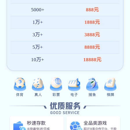
对运动精神造成了严重挑战。
多年来，两支球队之间积累了不少恩怨，而这次事件
无疑成为了点燃矛盾的一根火柴。在随后的采访中，
拒绝握手的球员表示，出于对对方某些行为的不满，
他选择以这种方式表达自己的态度。然而，这种做法
并没有得到广泛理解，反而让他承受了更大的舆论压
力。
随着时间推移，这一事件逐渐演变为社会关注的话
题，各大媒体纷纷报道，引发球迷间热烈讨论。有人
支持拒绝握手的人，也有人指责其不够体育精神。这
种分歧不仅影响了当事球员，还在整个体育圈产生了
一定波动，让人们不得不重新思考运动中的道德问
题。