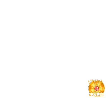
更担心团队因此受到影响。在这样的境遇下，他开始
反思自己的处境，以及球队所经历的一切。
经过治疗，他最终恢复正常，但身上的伤疤却成为他
永远无法抹去的一部分。尽管如此，他依然勇敢地回
到了训练场上，用更加成熟稳重的心态来面对未来。
他明白，每一次挫折都是成长的重要一步，而如何从
失败中汲取教训，将决定他的职业生涯走向何方。
4、事件带来的深远影响
82事件不仅仅是一场简单的小插曲，它实际上引发了
一系列关于团队协作与个人责任的大讨论。在整个体
育界，人们开始反思运动员之间应有的相互尊重，以
及如何有效管理彼此关系，以防止小矛盾演变成大问
题。此外，此次事故还促使相关机构加强对运动员心