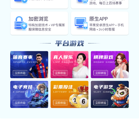
2、训练中的冲突分析
在82事件之后，不久前的一次训练中再度出现了摩
擦。当两名球员因为战术安排产生争执时，气氛瞬间
变得紧张起来。不少队友试图调解，但情绪已经愈演
愈烈，其中一名球员甚至直接向另一名队友发起攻
击。这场冲突让所有人都感到震惊，也使得原本团结
一致的球队面临内部分歧。
此后，教练组对此进行了严格调查，并召集全体成员
进行谈话。他们强调团队合作的重要性，以及如何在
面对困难时保持冷静。然而，这次冲突显然已经在队
伍内部埋下了裂痕，使得之后几场比赛中，球队表现
均受到影响。
除了战术上的不合，此次训练中的情绪爆发也反映出