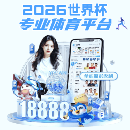
注册入口
广发体育
APP与网页版入口｜
畅享全球体育赛事与数据服务
欢迎访问
广发体育
，提供全面覆盖足球、篮
球、电竞等项目的赛事资讯与数据内容， 支持
APP下载
与
网页使用
，每日同步更新千场比
赛，聚焦热门体育内容， 助您轻松获取赛事动
态，掌握比赛节奏。
手机App
网页版