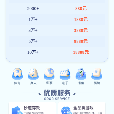
困境。
相比之下，76人的表现则相对稳定，他们在主场拥有
极强的优势。凭借着优秀的团队配合和明星球员个人
能力，76人在过去几周内取得了不错的战绩。特别是
他们在主场作战时，总能展现出压倒性的气势，让对
手感受到巨大的压力。
两支球队之间在目前状态上的差距，为本场比赛增添
了更多悬念。若开拓者想要扭转局面并争取胜利，就
必须找到破解76人防线的方法，同时提高自身防守质
量，以避免被对手打击士气。
2、杨瀚森缺阵带来的影响
年轻球员杨瀚森因下放而无法随队征战，对开拓者而
言是一大损失。他本赛季逐渐融入球队，并且展现出