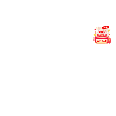
crucial aspects, and fans from both sides are
eagerly waiting to观看这激动人心的一幕。不论结局
如何，相信每位球员都会全力以赴，为各自团队争取
荣耀！
上一篇：
哈登助攻总数突破357场超越勒布…
下一篇：
罗马诺透露恩里克决定姆巴耶落选
相关推荐文章