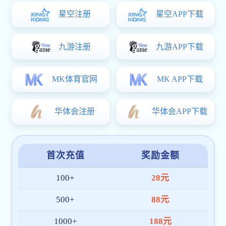
实力强大。值得注意的是，开拓者小将杨瀚森因被下
放而缺阵，这对球队的轮换深度造成了一定影响。此
外，罗威的出战状态也尚未确定，他的缺席或将影响
球队的内线防守和进攻效率。本篇文章将从四个方面
详细分析这场比赛，包括两队近期状态、杨瀚森缺阵
的影响、罗威的出战情况以及本场比赛的关键因素，
以便更好地理解即将到来的较量。
1、两队近期状态分析
开拓者在最近几场比赛中展现出了不小的波动性，他
们时而能够打出精彩表现，但又时常出现低迷。在与
其他强队交手时，球队显得有些无力，尤其是在防守
端频频失误，使得对手轻松得分。这种状况让球迷们
感到忧虑，也让教练组需要进行调整，以求突破当前