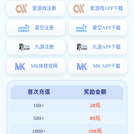
作为当今联盟最具影响力的球员之一，杜兰特在季后
赛中的表现一直备受关注。距离这一历史纪录仅差15
分，杜兰特不仅有望创造个人职业生涯的新高，同时
也将书写属于他的篮球传奇。本文将从四个方面进行
详细阐述：首先，分析杜兰特的职业生涯成就及其在
季后赛的表现；其次，探讨他如何影响比赛以及对球
队的重要性；再次，回顾杜兰特在历届季后赛中的经
典时刻；最后，将展望未来他可能取得的成就与挑
战。通过这些方面的讨论，我们可以更全面地理解杜
兰特这一伟大球员所带来的深远影响。
1、杜兰特的职业生涯成就
凯文·杜兰特自进入NBA以来便以出色的得分能力著
称。他曾两度获得常规赛MVP，并且四次夺得得分王