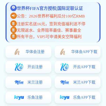
杜兰特距离季后赛5000分里程碑仅
差15分即将创造历史纪录
2026-05-30 22:10
80 次阅读
首页
/
体育热点
本篇文章将围绕NBA球星凯文·杜兰特即将成为季后赛
历史得分达5000分的里程碑这一话题进行深入探讨。