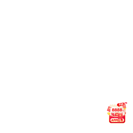
见证这位传奇球员继续书写属于他的伟大故事。
总结：
综上所述，凯文·杜兰特即将在季后赛达到5000分这一
重要里程碑，这不仅彰显了其个人实力，更体现了他
对整个联盟乃至篮球运动发展的重大贡献。从初入联
盟以来，到如今逐渐成长为顶尖巨星，每一步都充满
着艰辛与荣耀，而这条路上积累的不仅是数据，还有
无数忠实粉丝心中的崇敬与支持。
未来，我们期待着看到更多关于凯文·杜兰特的发展动
态，无论是追求新的纪录还是面对新的挑战。他始终
是一位不可忽视的重要角色，其每一次出场都必将掀
起一阵波澜，为我们讲述更多动人的篮球故事。在这